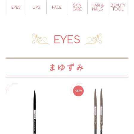
SKIN
HAIR &
BEAUTY
EYES
LIPS
FACE
CARE
NAILS
TOOL
EYES
まゆずみ