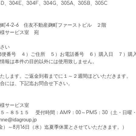
4D、304E、304F、304G、305A、305B、305C
麹町4-2-6 住友不動産麹町ファーストビル ２階
様サービス室 宛
さい
郵便番号 ４）ご住所 ５）お電話番号 ６）購入日 ７）購
報は本件の目的以外には使用致しません。
たします。ご返金到着までに１～２週間ほどいただきます。
合には、下記迄お問合せ下さい。
様サービス室
８５１５ 受付時間：AM9：00～PM5：30（土・日曜
anne@idagroup.jp
日（金）～8月16日（水）迄夏季休業とさせていただきます。）